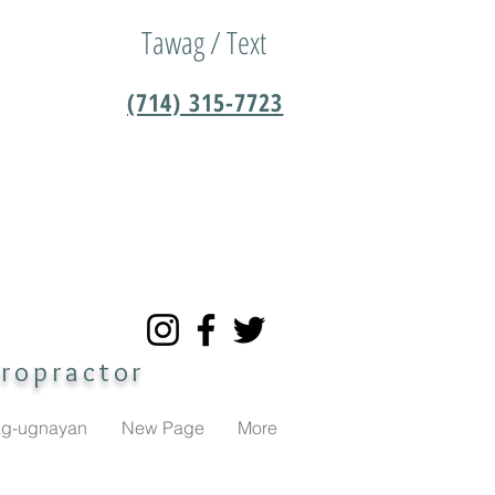
Tawag / Text
(714) 315-7723
iropractor
g-ugnayan
New Page
More