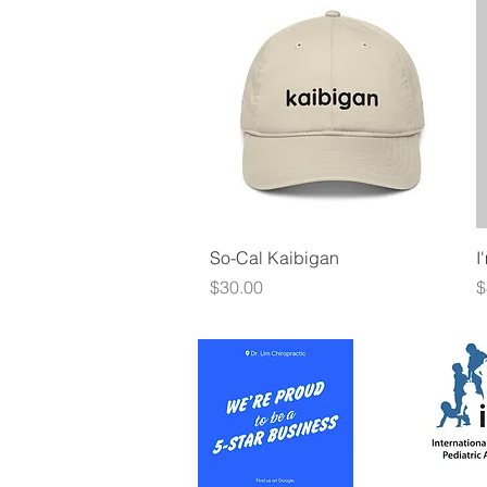
Quick View
So-Cal Kaibigan
I
Presyo
P
$30.00
$