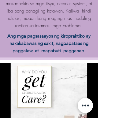
makaapekto sa mga tisyu, nervous system, at
iba pang bahagi ng katawan. Kaliwa hindi
nalutas, maaari kang maging mas madaling
kapitan sa talamak mga problema.
Ang mga pagsasaayos ng kiropraktiko ay
nakakabawas ng sakit, nagpapataas ng
paggalaw, at
mapabuti
pagganap.