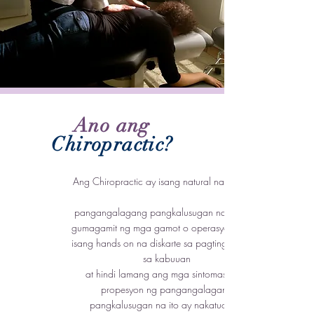
Ano ang
Chiropractic?
Ang Chiropractic ay isang natural na anyo ng
pangangalagang pangkalusugan nang hindi
gumagamit ng mga gamot o operasyon. Ito ay
isang hands on na diskarte sa pagtingin sa tao
sa kabuuan
at hindi lamang ang mga sintomas. Ang
propesyon ng pangangalagang
pangkalusugan na ito ay nakatuon sa