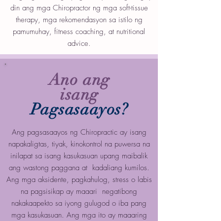
din ang mga Chiropractor ng mga soft-tissue
therapy, mga rekomendasyon sa istilo ng
pamumuhay, fitness coaching, at nutritional
advice.
Ano ang
isang
Pagsasaayos?
Ang pagsasaayos ng Chiropractic ay isang
napakaligtas, tiyak, kinokontrol na puwersa na
inilapat sa isang kasukasuan upang maibalik
ang wastong paggana at kadaliang kumilos.
Ang mga aksidente, pagkahulog, stress o labis
na pagsisikap ay maaari negatibong
nakakaapekto sa iyong gulugod o iba pang
mga kasukasuan. Ang mga ito ay maaaring