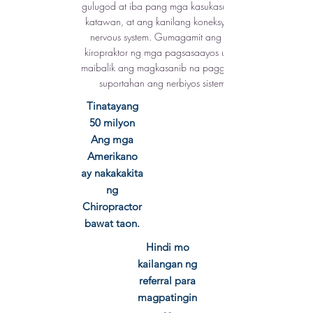
gulugod at iba pang mga kasukasuan ng
katawan, at ang kanilang koneksyon sa
nervous system. Gumagamit ang mga
kiropraktor ng mga pagsasaayos upang
maibalik ang magkasanib na paggana at
suportahan ang nerbiyos
sistema.
Tinatayang
50 milyon
Ang mga
Amerikano
ay nakakakita
ng
Chiropractor
bawat taon.
Hindi mo
kailangan ng
referral para
magpatingin